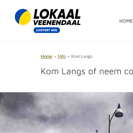
Ga
direct
HOME
naar
de
hoofdinhoud
Home
»
Info
»
Kom Langs
Kom Langs of neem co