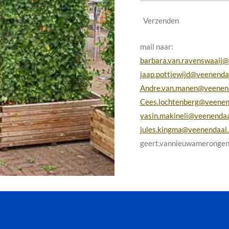
Verzenden
mail naar:
barbara.van.ravenswaaij@v
jaap.pottjewijd@veenendaa
Andre.van.manen@veenend
Cees.lochtenberg@veenend
yasin.makineli@veenendaa
jules.kingma@veenendaal.
geert.vannieuwamerongen