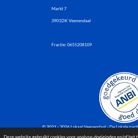
Markt 7
3901DK Veenendaal
Fractie: 0655208109
© 2021 - 2026 Lokaal Veenendaal - De Lokale part
Deze website gebruikt cookies voor analyse-doeleinden en/of het t