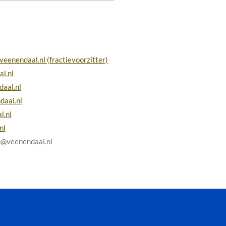
eenendaal.nl (fractievoorzitter)
l.nl
aal.nl
aal.nl
l.nl
nl
@veenendaal.nl